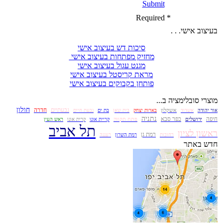
Submit
* Required
בעיצוב אישי. . .
סיכות דש בעיצוב אישי
מחזיק מפתחות בעיצוב אישי
מגנט עגול בעיצוב אישי
מראת קריסטל בעיצוב אישי
פותחן בקבוקים בעיצוב אישי
מוצרי סובלימציה ב...
חולון
גבעתיים
חדרה
אשקלון
אור יהודה
אשדוד
בארות יצחק
בית שאן
בת ים
גבעת חיים
נתניה
חיפה
כפר סבא
ירושלים
פתח תקווה
קריית אונו
קרית אונו
ראש העין
תל אביב
ראשון לציון
רמת גן
רחובות
רמת השרון
רעננה
חדש באתר