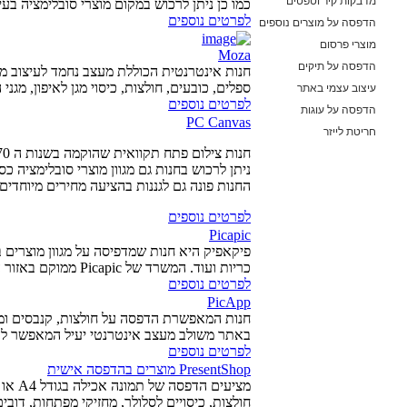
מדבקות קיר וטפטים
כמו כן ניתן לרכוש במקום מוצרי סובלימציה בעי
לפרטים נוספים
הדפסה על מוצרים נוספים
מוצרי פרסום
Moza
הדפסה על תיקים
חנות אינטרנטית הכוללת מעצב נחמד לעיצוב מגו
ספלים, כובעים, חולצות, כיסוי מגן לאיפון, מגני 
עיצוב עצמי באתר
לפרטים נוספים
הדפסה על עוגות
PC Canvas
חריטת לייזר
ניתן לרכוש בחנות גם מגוון מוצרי סובלימציה כס
החנות פונה גם לגננות בהציעה מחירים מיוחדים 
לפרטים נוספים
Picapic
פיקאפיק היא חנות שמדפיסה על מגוון מוצרים בינ
כריות ועוד. המשרד של Picapic ממוקם באזור התעשייה החדש בראשון לציון.
לפרטים נוספים
PicApp
חנות המאפשרת הדפסה על חולצות, קנבסים ומוצ
באתר משולב מעצב אינטרנטי יעיל המאפשר לה
לפרטים נוספים
PresentShop מוצרים בהדפסה אישית
חולצות, כיסויים לסלולר, מחזיקי מפתחות, דובים,