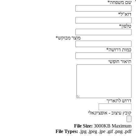
שם משפחה*
דוא"ל*
טלפון*
מוצר מבוקש*
כמות דרושה*
תיאור חופשי
דרוש לתאריך
קובץ עיצוב - אופציונאלי
File Size:
3000KB Maximum
File Types:
.jpg .jpeg .jpe .gif .png .pdf