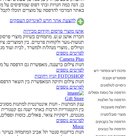
כן. הנה כמה חנויות ובתי דפוס שמדפיסים על מ
באתר המרכזי להדפסה על מוצרים תוכלו לקבל 
להצעת אתר חדש לאינדקס העסקים
אושן מוצרי פרסום וקידום מכירות
חברת אושן ש.ש. מתמחים בשיווק מוצרי פרסום ו
תנועות-נוער ולקוחות פרטיים. בין המוצרים: ציו
וטיולים , מוצרי מנהל/ת ולמשרד , לבית ועוד מג
לפרטים נוספים
Camera Plus
חנות צילום ברעננה, מאפשרת גם הדפסה על מגוו
לפרטים נוספים
סיכות דש וכפתורי דש
FOTOSHOP קניון רחובות
פוסטרים וקנבס
חנות צילום ותיקה המאפשרת בין השאר הדפסה 
כיסויים לטלפונים
לפרטים נוספים
הדפסה על כוסות וספלים
Gift Store
הדפסה על חולצות
ענק המתנות - חנות אינטרנטית למתנות מסוגים
Ope
חולצות מעוצבות
בין הקטגוריות הרבות באתר ישנה גם קטגורית
מוצרי סובלימציה
מגנטים, דיסקיות צואר, פאזלים, כוסות וספלים,
לפרטים נוספים
הדפסה על בקבוקים
Mooz
הדפסה על כובעים
חנות בדיזנגוף סנטר תל אביב המתמחה בעיקר ב