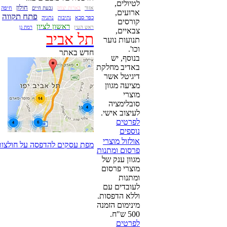
לטיולים,
חולון
אזור
חיפה
ירושלים
בארות יצחק
גבעת חיים
ארועים,
פתח תקווה
כפר סבא
נתניה
נתיבות
צרעה
קורסים
ראשון לציון
ראש העין
רמת גן
צבאיים,
תל אביב
תנועות נוער
וכו'.
חדש באתר
בנוסף, יש
באדיב מחלקת
דיגיטל אשר
מציעה מגוון
מוצרי
סובלימציה
לעיצוב אישי.
לפרטים
נוספים
אולזול מוצרי
מפת עסקים להדפסה על חולצות ומוצרים
פרסום ומתנות
מגוון ענק של
מוצרי פרסום
ומתנות
לעובדים עם
וללא הדפסות.
מינימום הזמנה
500 ש"ח.
לפרטים