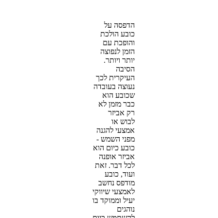
הדפסה על
כובע הולכת
והופכת עם
הזמן לנפוצה
יותר ויותר.
הסיבה
העיקרית לכך
נעוצה בעובדה
שכובע הוא
כבר מזמן לא
רק אביזר
לבוש או
אמצעי להגנה
מפני השמש -
כובע כיום הוא
אביזר אופנה
לכל דבר. זאת
ועוד, כובע
מודפס נחשב
לאמצעי שיווקי
יעיל וממוקד בו
נוהגים
להשתמש כיום