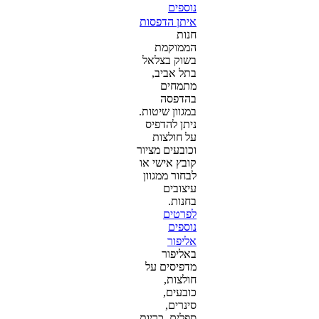
נוספים
איתן הדפסות
חנות
הממוקמת
בשוק בצלאל
בתל אביב,
מתמחים
בהדפסה
במגוון שיטות.
ניתן להדפיס
על חולצות
וכובעים מציור
קובץ אישי או
לבחור ממגוון
עיצובים
בחנות.
לפרטים
נוספים
אליפור
באליפור
מדפיסים על
חולצות,
כובעים,
סינרים,
ספלים, כריות