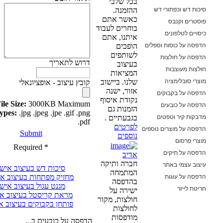
בכל שלבי
דש וכפתורי דש
ההזמנה.
כאשר אתם
ים וקנבס
בוחרים לעבוד
ם לטלפונים
איתנו, אתם
 על כוסות וספלים
הופכים
לשותפים
 על חולצות
דרוש לתאריך
בעיצוב
 מעוצבות
המציאות
סובלימציה
שלנו. ביישוב
קובץ עיצוב - אופציונאלי
אזור, ישנה
 על בקבוקים
נקודת איסוף
File Size:
3000KB Maximum
 על כובעים
הזמנות גם
File Types:
.jpg .jpeg .jpe .gif .png
ת קיר וטפטים
בגבעתיים .
.pdf
לפרטים
 על מוצרים נוספים
Submit
נוספים
פרסום
* Required
 על תיקים
אדיב
חברה ותיקה
 עצמי באתר
סיכות דש בעיצוב אישי
המתמחה
 על עוגות
מחזיק מפתחות בעיצוב אישי
בהדפסה
מגנט עגול בעיצוב אישי
לייזר
ישירה על
מראת קריסטל בעיצוב אישי
חולצות, מקור
פותחן בקבוקים בעיצוב אישי
לחולצות
מודפסות
הדפסה על כובעים ב...