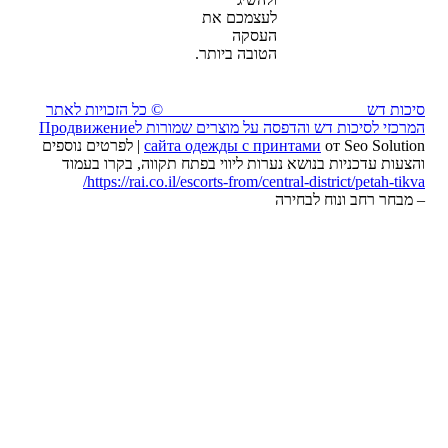
לעצמכם את
העסקה
הטובה ביותר.
דש
© כל הזכויות לאתר
 לסיכות דש והדפסה על מוצרים שמורות ל
Продвижение
сайта одежды с принтами
от Seo Solution | לפרטים נוספים
עדכניות בנושא נערות ליווי בפתח תקווה, בקרו בעמוד
https://rai.co.il/escorts-from/central-district/peta
 רחב ונוח לבחירה