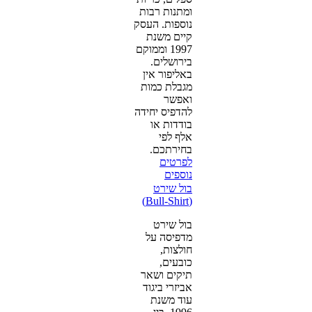
ומתנות רבות
נוספות. העסק
קיים משנת
1997 וממוקם
בירושלים.
באליפור אין
מגבלת כמות
ואפשר
להדפיס יחידה
בודדות או
אלף לפי
בחירתכם.
לפרטים
נוספים
בול שירט
(Bull-Shirt)
בול שירט
מדפיסה על
חולצות,
כובעים,
תיקים ושאר
אביזרי ביגוד
עוד משנת