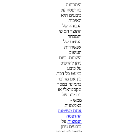
היתרונות
בהדפסה על
כובעים היא
האיכות
הגבוהה של
התוצר הסופי
והמבחר
העצום של
אפשרויות
העיצוב
השונות. כיום
ניתן להדפיס
על כובע
כמעט כל דבר.
בין אם מדובר
בתמונה במסר
טקסטואלי או
בתמונה של
ממש -
באמצעות
אחת משיטות
ההדפסה
הנפוצות
על
כובעים ניתן
ליצור לעצמכם