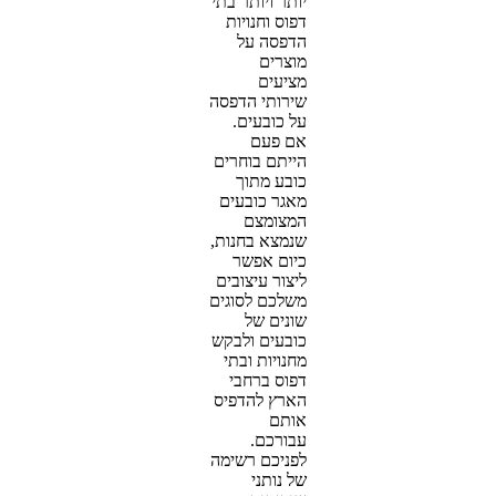
יותר ויותר בתי
דפוס וחנויות
הדפסה על
מוצרים
מציעים
שירותי הדפסה
על כובעים.
אם פעם
הייתם בוחרים
כובע מתוך
מאגר כובעים
המצומצם
שנמצא בחנות,
כיום אפשר
ליצור עיצובים
משלכם לסוגים
שונים של
כובעים ולבקש
מחנויות ובתי
דפוס ברחבי
הארץ להדפיס
אותם
עבורכם.
לפניכם רשימה
של נותני