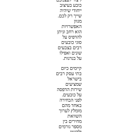
כובע בעיצוב
ייחודי שיהיה
שייך רק לכם.
מגוון
האפשרויות
הוא רחב וניתן
להדפיס על
סוגי כובעים
רבים בצבעים
שונים ואפילו
על בנדנות.
קיימים כיום
בתי עסק רבים
בישראל
שמציעים
שירות הדפסה
על כובעים.
לפני הבחירה
באחד מהם
מומלץ לערוך
השוואת
מחירים בין
מספר גורמים
ולהשיג