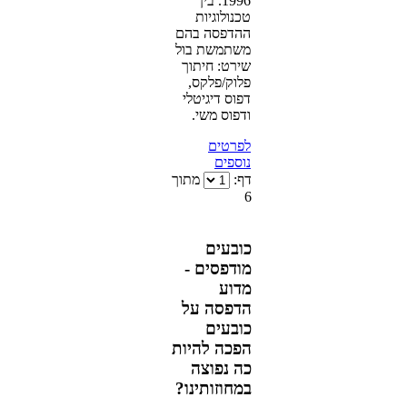
1996. בין
טכנולוגיות
ההדפסה בהם
משתמשת בול
שירט: חיתוך
פלוק/פלקס,
דפוס דיגיטלי
ודפוס משי.
לפרטים
נוספים
דף:
מתוך
6
כובעים
מודפסים -
מדוע
הדפסה על
כובעים
הפכה להיות
כה נפוצה
במחוזותינו?