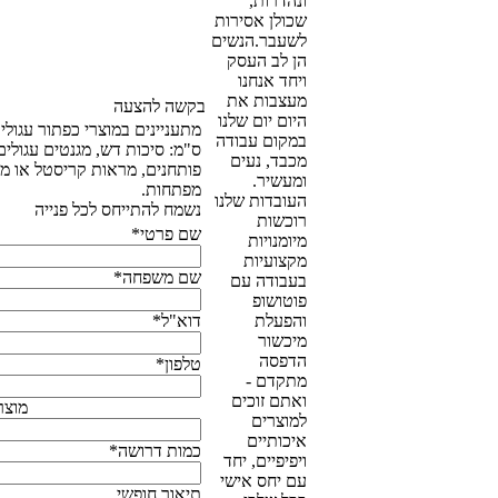
ונהדרות,
שכולן אסירות
לשעבר.הנשים
הן לב העסק
ויחד אנחנו
מעצבות את
בקשה להצעה
היום יום שלנו
מתעניינים במוצרי כפתור עגולים 5.7
במקום עבודה
ס"מ: סיכות דש, מגנטים עגולים,
מכבד, נעים
פותחנים, מראות קריסטל או מחזיקי
ומעשיר.
מפתחות.
העובדות שלנו
נשמח להתייחס לכל פנייה
רוכשות
שם פרטי*
מיומנויות
מקצועיות
שם משפחה*
בעבודה עם
פוטושופ
והפעלת
דוא"ל*
מיכשור
הדפסה
טלפון*
מתקדם -
ואתם זוכים
מוצר מבוקש*
למוצרים
איכותיים
כמות דרושה*
ויפיפיים, יחד
עם יחס אישי
תיאור חופשי