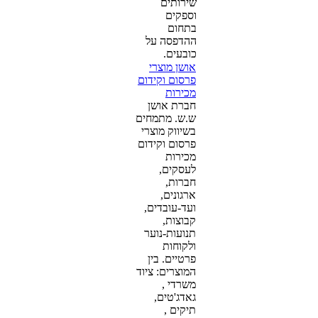
שירותים
וספקים
בתחום
ההדפסה על
כובעים.
אושן מוצרי
פרסום וקידום
מכירות
חברת אושן
ש.ש. מתמחים
בשיווק מוצרי
פרסום וקידום
מכירות
לעסקים,
חברות,
ארגונים,
ועד-עובדים,
קבוצות,
תנועות-נוער
ולקוחות
פרטיים. בין
המוצרים: ציוד
משרדי ,
גאדג'טים,
תיקים ,