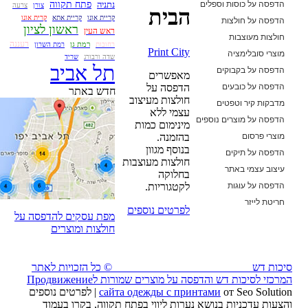
הדפסה על כוסות וספלים
נתניה
פתח תקווה
צורן
צרעה
הבית
קריית אונו
קריית אתא
קרית אונו
הדפסה על חולצות
ראשון לציון
ראש העין
חולצות מעוצבות
רעננה
רמת גן
רחובות
רמת השרון
Print City
מוצרי סובלימציה
שדה ורבורג
שריד
תל אביב
הדפסה על בקבוקים
מאפשרים
הדפסה על כובעים
הדפסה על
חדש באתר
חולצות מעיצוב
מדבקות קיר וטפטים
עצמי ללא
הדפסה על מוצרים נוספים
מינימום כמות
מוצרי פרסום
בהזמנה.
בנוסף מגוון
הדפסה על תיקים
חולצות מעוצבות
עיצוב עצמי באתר
בחלוקה
הדפסה על עוגות
לקטגוריות.
חריטת לייזר
לפרטים נוספים
מפת עסקים להדפסה על
חולצות ומוצרים
סיכות דש
© כל הזכויות לאתר
המרכזי לסיכות דש והדפסה על מוצרים שמורות ל
Продвижение
сайта одежды с принтами
от Seo Solution | לפרטים נוספים
והצעות עדכניות בנושא נערות ליווי בפתח תקווה, בקרו בעמוד