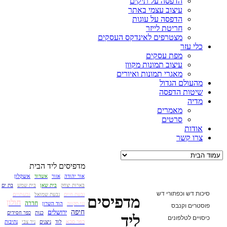
הדפסה על תיקים
עיצוב עצמי באתר
הדפסה על עוגות
חריטת לייזר
מצטרפים לאינדקס העסקים
כלי עזר
מפת עסקים
עיצוב תמונות מקוון
מאגרי תמונות ואיורים
מהעולם הגדול
שיטות הדפסה
מדיה
מאמרים
סרטים
אודות
צרו קשר
מדפיסים ליד הבית
אשקלון
אור יהודה
אזור
אשדוד
בארות יצחק
בית שאן
בית שמש
בת ים
סיכות דש וכפתורי דש
גבעתיים
גבעת חיים
גבעת שמואל
מדפיסים
חולון
חדרה
גני תקווה
הוד השרון
פוסטרים וקנבס
חיפה
ירושלים
כנות
כפר חסידים
ליד
כיסויים לטלפונים
כפר סבא
לוד
ניצנים
ניר צבי
נתיבות