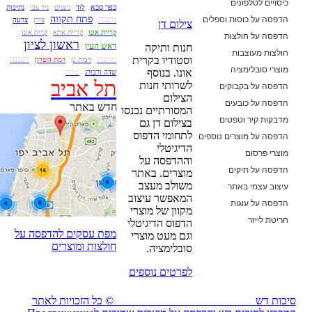
כיסויים לטלפונים
כפר סבא
לוד
ניצנים
ניר צבי
נתיבות
הדפסה על כוסות וספלים
נתניה
פתח תקווה
צורן
צרעה
צילום דן
קריית אונו
קריית אתא
קרית אונו
הדפסה על חולצות
ראשון לציון
ראש העין
חנות ותיקה
חולצות מעוצבות
וסטודיו בקרית
רעננה
רמת גן
רחובות
רמת השרון
מוצרי סובלימציה
אונו. בנוסף
שדה ורבורג
שריד
תל אביב
לשרותי חנות
הדפסה על בקבוקים
הצילום
הדפסה על כובעים
חדש באתר
המסורתיים נכנסו
מדבקות קיר וטפטים
בצילום דן גם
לתחומי הדפוס
הדפסה על מוצרים נוספים
הדיגיטלי
מוצרי פרסום
וההדפסה על
הדפסה על תיקים
מוצרים. באתר
משולב מעצב
עיצוב עצמי באתר
המאפשר עיצוב
הדפסה על עוגות
מקוון של מוצרי
חריטת לייזר
הדפוס הדיגיטלי
מפת עסקים להדפסה על
וגם מעט מוצרי
חולצות ומוצרים
סובלימציה.
לפרטים נוספים
סיכות דש
© כל הזכויות לאתר