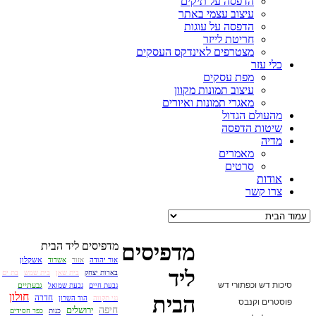
הדפסה על תיקים
עיצוב עצמי באתר
הדפסה על עוגות
חריטת לייזר
מצטרפים לאינדקס העסקים
כלי עזר
מפת עסקים
עיצוב תמונות מקוון
מאגרי תמונות ואיורים
מהעולם הגדול
שיטות הדפסה
מדיה
מאמרים
סרטים
אודות
צרו קשר
מדפיסים ליד הבית
מדפיסים
אשקלון
אור יהודה
אזור
אשדוד
ליד
בארות יצחק
בית שאן
בית שמש
בת ים
סיכות דש וכפתורי דש
גבעתיים
גבעת חיים
גבעת שמואל
חולון
הבית
חדרה
גני תקווה
הוד השרון
פוסטרים וקנבס
חיפה
ירושלים
כנות
כפר חסידים