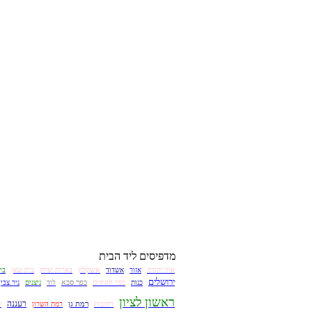
מדפיסים ליד הבית
אשקלון
אור יהודה
אזור
אשדוד
בארות יצחק
בית שאן
בי
ירושלים
כפר סבא
כנות
כפר חסידים
לוד
ניצנים
ניר צבי
ראשון לציון
רעננה
רמת גן
רחובות
רמת השרון
ש