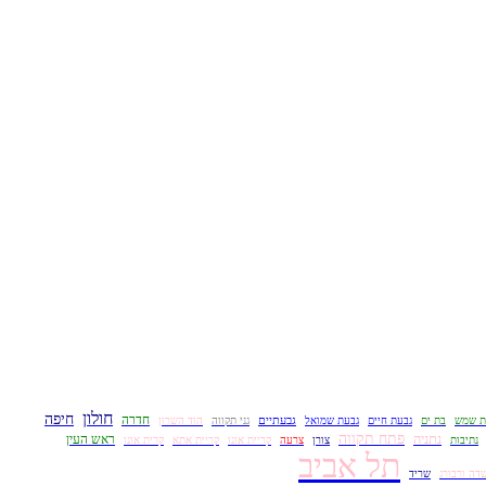
חולון
חיפה
חדרה
גבעתיים
ת שמש
בת ים
גבעת חיים
גבעת שמואל
גני תקווה
הוד השרון
נתניה
פתח תקווה
ראש העין
נתיבות
צורן
צרעה
קריית אונו
קריית אתא
קרית אונו
תל אביב
דה ורבורג
שריד