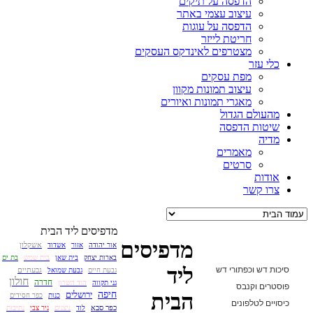
הדפסה על תיקים
עיצוב עצמי באתר
הדפסה על עוגות
חריטת לייזר
מצטרפים לאינדקס העסקים
כלי עזר
מפת עסקים
עיצוב תמונות מקוון
מאגרי תמונות ואיורים
מהעולם הגדול
שיטות הדפסה
מדיה
מאמרים
סרטים
אודות
צרו קשר
מדפיסים ליד הבית
מדפיסים
אשקלון
אור יהודה
אזור
אשדוד
בארות יצחק
בית שאן
בית שמש
בת ים
סיכות דש וכפתורי דש
ליד
גבעתיים
גבעת חיים
גבעת שמואל
חולון
חדרה
גני תקווה
הוד השרון
פוסטרים וקנבס
חיפה
ירושלים
הבית
כנות
כפר חסידים
כיסויים לטלפונים
כפר סבא
לוד
ניצנים
ניר צבי
נתיבות