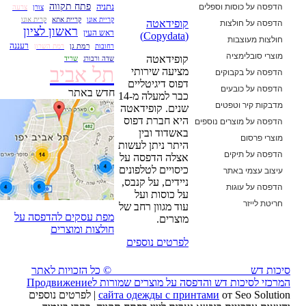
הדפסה על כוסות וספלים
נתניה
פתח תקווה
צורן
צרעה
קריית אונו
קריית אתא
קרית אונו
הדפסה על חולצות
קופידאטה
ראשון לציון
ראש העין
(Copydata)
חולצות מעוצבות
רעננה
רמת גן
רחובות
רמת השרון
מוצרי סובלימציה
קופידאטה
שדה ורבורג
שריד
תל אביב
מציעה שירותי
הדפסה על בקבוקים
דפוס דיגיטליים
הדפסה על כובעים
חדש באתר
כבר למעלה מ-14
מדבקות קיר וטפטים
שנים. קופידאטה
היא חברת דפוס
הדפסה על מוצרים נוספים
באשדוד ובין
מוצרי פרסום
היתר ניתן לעשות
הדפסה על תיקים
אצלה הדפסה על
כיסויים לטלפונים
עיצוב עצמי באתר
ניידים, על קנבס,
הדפסה על עוגות
על כוסות ועל
חריטת לייזר
עוד מגוון רחב של
מפת עסקים להדפסה על
מוצרים.
חולצות ומוצרים
לפרטים נוספים
סיכות דש
© כל הזכויות לאתר
המרכזי לסיכות דש והדפסה על מוצרים שמורות ל
Продвижение
сайта одежды с принтами
от Seo Solution | לפרטים נוספים