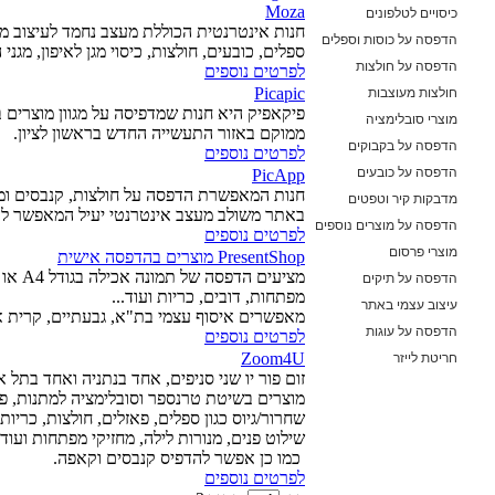
Moza
כיסויים לטלפונים
חנות אינטרנטית הכוללת מעצב נחמד לעיצוב מגו
הדפסה על כוסות וספלים
ספלים, כובעים, חולצות, כיסוי מגן לאיפון, מגני 
הדפסה על חולצות
לפרטים נוספים
חולצות מעוצבות
Picapic
Open the calendar popup.
מוצרי סובלימציה
ממוקם באזור התעשייה החדש בראשון לציון.
הדפסה על בקבוקים
לפרטים נוספים
הדפסה על כובעים
PicApp
חנות המאפשרת הדפסה על חולצות, קנבסים ומוצ
מדבקות קיר וטפטים
באתר משולב מעצב אינטרנטי יעיל המאפשר לה
הדפסה על מוצרים נוספים
לפרטים נוספים
מוצרי פרסום
PresentShop מוצרים בהדפסה אישית
הדפסה על תיקים
מפתחות, דובים, כריות ועוד...
עיצוב עצמי באתר
מאפשרים איסוף עצמי בת"א, גבעתיים, קרית אונ
הדפסה על עוגות
לפרטים נוספים
חריטת לייזר
Zoom4U
זום פור יו שני סניפים, אחד בנתניה ואחד בתל
מוצרים בשיטת טרנספר וסובלימציה למתנות, פרסו
שחרור/גיוס כגון ספלים, פאזלים, חולצות, כריו
שילוט פנים, מנורות לילה, מחזיקי מפתחות ועוד.
כמו כן אפשר להדפיס קנבסים וקאפה.
לפרטים נוספים