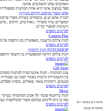
האהובים שלנו והאוהבים אותנו.
ספל בעיצוב אישי היא אחת המתנות הפופולריו
אושן מוצרי פרסום וקידום מכירות
חברת אושן ש.ש. מתמחים בשיווק מוצרי פרסום ו
המוצרים: ציוד משרדי , גאדג'טים, תיקים , מתנו
ורעיונות למוצרי קד"מ.
לפרטים נוספים
Camera Plus
חנות צילום ברעננה, מאפשרת גם הדפסה על מגוו
לפרטים נוספים
FOTOSHOP קניון רחובות
חנות צילום ותיקה המאפשרת בין השאר הדפסה 
לפרטים נוספים
Gift Store
ענק המתנות - חנות אינטרנטית למתנות מסוגים
בין הקטגוריות הרבות באתר ישנה גם קטגורית
מגנטים, דיסקיות צואר, פאזלים, כוסות וספלים,
לפרטים נוספים
Mooz
חנות בדיזנגוף סנטר תל אביב המתמחה בעיקר ב
כמו כן ניתן לרכוש במקום מוצרי סובלימציה בעי
סיכות דש וכפתורי דש
לפרטים נוספים
פוסטרים וקנבס