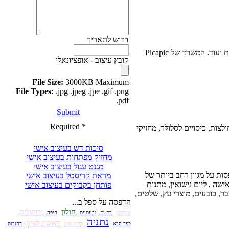
דרוש לתאריך
פיקאפיק היא חנות שמדפיסה על מגוון מוצרים ביניהם: כוסות וספלים, כיסויים לטלפונים ניידים, שעונים, קנבס, חולצות, כריות ועוד. המשרד של Picapic
קובץ עיצוב - אופציונאלי
File Size:
3000KB Maximum
File Types:
.jpg .jpeg .jpe .gif .png
.pdf
Submit
* Required
לים, משטחי עכבר, חולצות, כיסויים לסלולר, מחזיקי
סיכות דש בעיצוב אישי
מחזיק מפתחות בעיצוב אישי
מגנט עגול בעיצוב אישי
ות על מגוון רחב ביותר של
מראת קריסטל בעיצוב אישי
שה , ליום נישואין, מתנות
פותחן בקבוקים בעיצוב אישי
בר, כובעים, מוצרי עץ, שלטים,
הדפסה על ספל ב...
חולון
ירושלים
אשקלון
בת ים
גבעתיים
חיפה
נתניה
ראשון לציון
כפר סבא
קרית אונו
רחובות